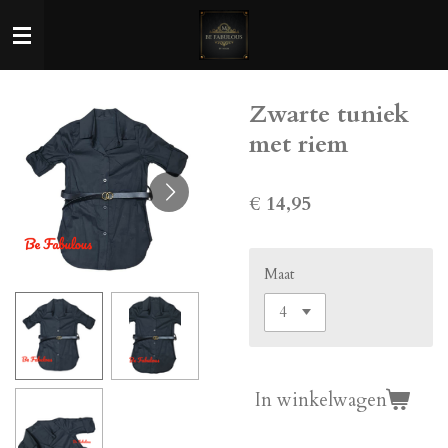
Ga
direct
naar
de
Zwarte tuniek
hoofdinhoud
met riem
€ 14,95
Maat
In winkelwagen