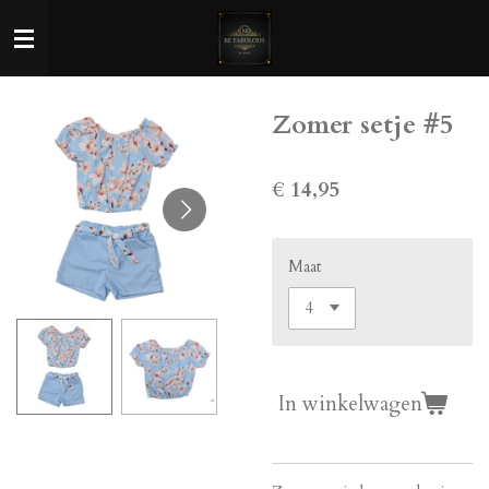
Ga
direct
naar
de
Zomer setje #5
hoofdinhoud
€ 14,95
Maat
In winkelwagen