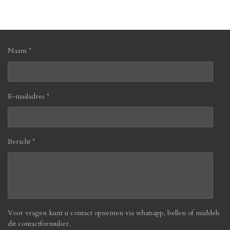
l
e
a
l
e
l
r
e
n
e
n
Naam *
E-mailadres *
Bericht *
Voor vragen kunt u contact opnemen via whatsapp, bellen of middels
dit contactformulier.