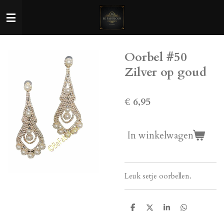
Ga
direct
naar
de
Oorbel #50
hoofdinhoud
Zilver op goud
€ 6,95
In winkelwagen
Leuk setje oorbellen.
D
D
S
D
e
e
h
e