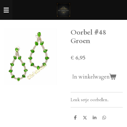
Ga
direct
naar
de
Oorbel #48
hoofdinhoud
Groen
€ 6,95
In winkelwagen
Leuk setje oorbellen.
D
D
S
D
e
e
h
e