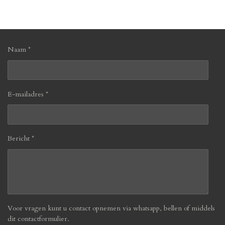
l
e
a
l
e
l
r
e
n
e
n
Naam *
E-mailadres *
Bericht *
Voor vragen kunt u contact opnemen via whatsapp, bellen of middels
dit contactformulier.