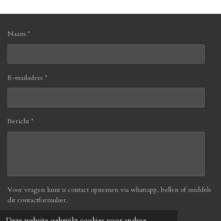
n
e
n
Naam *
E-mailadres *
Bericht *
Voor vragen kunt u contact opnemen via whatsapp, bellen of middels
dit contactformulier.
Deze website gebruikt cookies voor analyse-