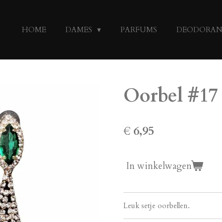
HOME
DAMES
PARFUMS
DEODORA
Oorbel #17
€ 6,95
In winkelwagen
Leuk setje oorbellen.