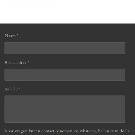
l
e
a
l
e
l
r
e
n
e
n
Naam *
E-mailadres *
Bericht *
Voor vragen kunt u contact opnemen via whatsapp, bellen of middels