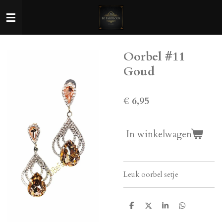
Ga
direct
naar
de
Oorbel #11
hoofdinhoud
Goud
€ 6,95
In winkelwagen
Leuk oorbel setje
D
D
S
D
e
e
h
e