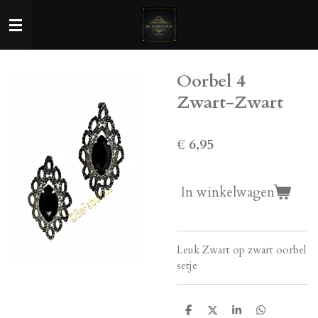
Ga
direct
naar
de
Oorbel 4
hoofdinhoud
Zwart-Zwart
€ 6,95
In winkelwagen
Leuk Zwart op zwart oorbel
setje
D
D
S
D