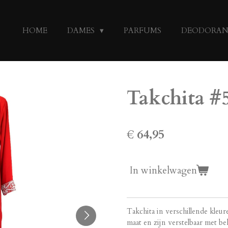
HOME
DAMES
PARFUMS
DEODORA
Takchita #
€ 64,95
In winkelwagen
Takchita in verschillende kleu
maat en zijn verstelbaar met b