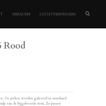
NT
SIERADEN
LUCHTVERFRISSERS
5 Rood
ren. De jurken worden geleverd in standaard
ehulp van de bijgeleverde riem. Ze passen