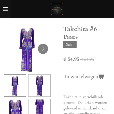
Ga
direct
naar
de
Takchita #6
hoofdinhoud
Paars
Sale!
€ 54,95
€ 64,95
In winkelwagen
Takchita in verschillende
kleuren. De jurken worden
geleverd in standaard maat
en zijn verstelbaar met