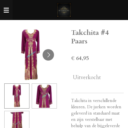
Ga
direct
naar
de
Takchita #4
hoofdinhoud
Paars
€ 64,95
Uitverkocht
Takchita in verschillende
kleuren. De jurken worden
geleverd in standaard maat
en zijn verstelbaar met
behulp van de bijgeleverde