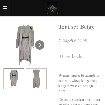
Ga
direct
naar
de
Trui set Beige
hoofdinhoud
€ 24,95
€ 29,95
Uitverkocht
Warme truiset bestaande uit
een mouwloze lange trui,
lange bevest en design
riem.
De set is standaard van maat
en past iedereen vanaf een