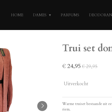
HOME
DAMES
PARFUMS
DEODORA
Trui set do
€ 24,95
€ 29,95
Uitverkocht
Warme truiset bestaande uit e
riem.