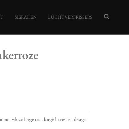
NT
SIERADEN
LUCHTVERFRISSERS
nkerroze
en mouwloze lange trui, lange bevest en design