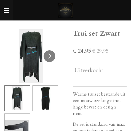
Ga
direct
naar
de
Trui set Zwart
hoofdinhoud
€ 24,95
€ 29,95
Uitverkocht
Warme truiset bestaande uit
een mouwloze lange trui,
lange bevest en design
riem.
De set is standaard van maat
en past iedereen vanaf een