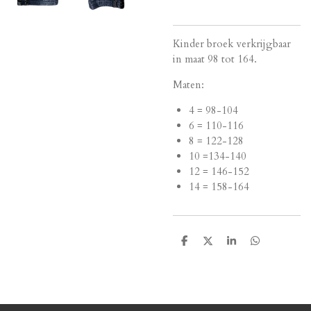
Kinder broek verkrijgbaar
in maat 98 tot 164.
Maten:
4 = 98-104
6 = 110-116
8 = 122-128
10 =134-140
12 = 146-152
14 = 158-164
D
D
S
D
e
e
h
e
l
e
a
l
e
l
r
e
n
e
n