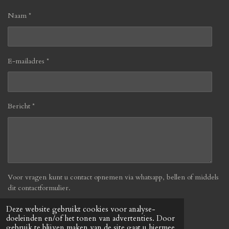
Naam *
E-mailadres *
Bericht *
Voor vragen kunt u contact opnemen via whatsapp, bellen of middels
dit contactformulier.
Deze website gebruikt cookies voor analyse-
Verzenden
doeleinden en/of het tonen van advertenties. Door
gebruik te blijven maken van de site gaat u hiermee