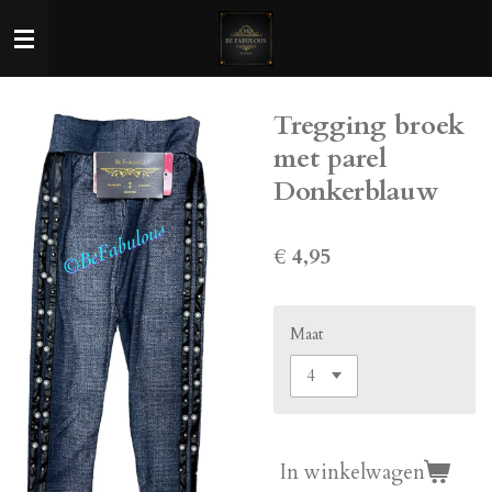
Ga
direct
naar
de
Tregging broek
hoofdinhoud
met parel
Donkerblauw
€ 4,95
Maat
In winkelwagen