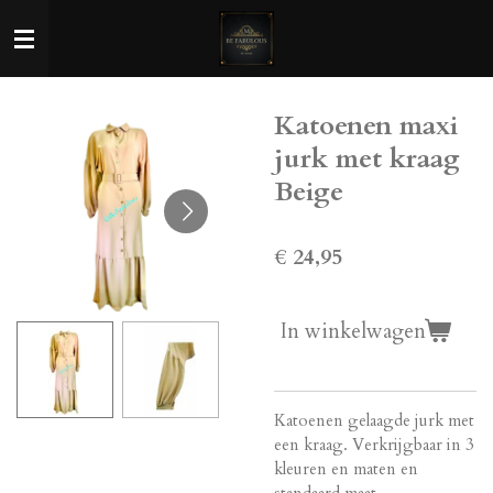
Ga
direct
naar
de
Katoenen maxi
hoofdinhoud
jurk met kraag
Beige
€ 24,95
In winkelwagen
Katoenen gelaagde jurk met
een kraag. Verkrijgbaar in 3
kleuren en maten en
standaard maat