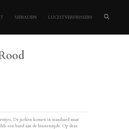
NT
SIERADEN
LUCHTVERFRISSERS
 Rood
eentjes. De jurken komen in standaard maat
ddels een band aan de binnenzijde. Op deze