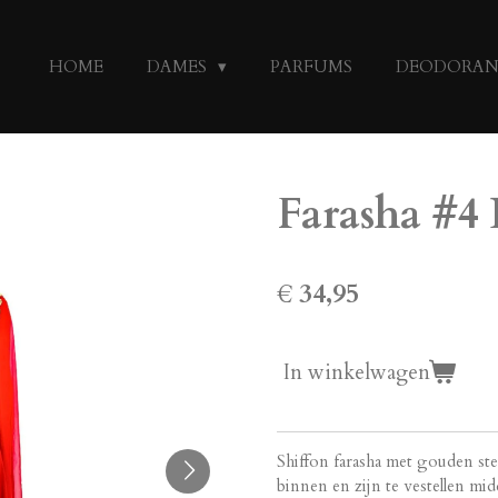
HOME
DAMES
PARFUMS
DEODORA
Farasha #4
€ 34,95
In winkelwagen
Shiffon farasha met gouden st
binnen en zijn te vestellen mi