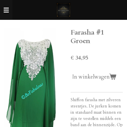
Ga
direct
naar
de
Farasha #1
hoofdinhoud
Groen
€ 34,95
In winkelwagen
Shiffon farasha met zilveren
steentjes. De jurken komen
in standaard maat binnen en
zijn te vestellen middels een
band aan de binnenzijde. Op