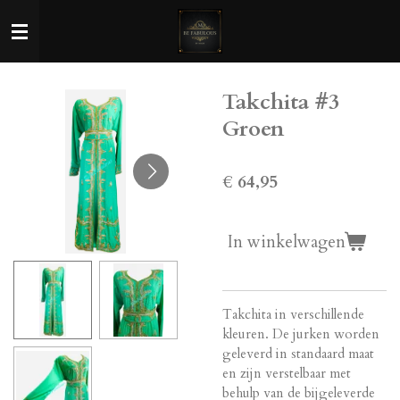
Ga
direct
naar
de
Takchita #3
hoofdinhoud
Groen
€ 64,95
In winkelwagen
Takchita in verschillende
kleuren. De jurken worden
geleverd in standaard maat
en zijn verstelbaar met
behulp van de bijgeleverde