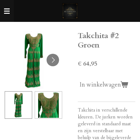
Ga
direct
naar
de
Takchita #2
hoofdinhoud
Groen
€ 64,95
In winkelwagen
Takchita in verschillende
kleuren. De jurken worden
geleverd in standaard maat
en zijn verstelbaar met
behulp van de bijgeleverde