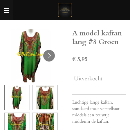
Ga
direct
naar
de
A model kaftan
hoofdinhoud
lang #8 Groen
€ 5,95
Uitverkocht
Luchtige lange kaftan,
standaard maat verstelbaar
middels een touwtje
middenin de kaftan.