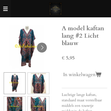
Ga
direct
naar
de
A model kaftan
hoofdinhoud
lang #2 Licht
blauw
€ 5,95
In winkelwagen
Luchtige lange kaftan,
standaard maat verstelbaar
middels een touwtje
middenin de kaftan.