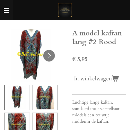
Ga
direct
naar
de
A model kaftan
hoofdinhoud
lang #2 Rood
€ 5,95
In winkelwagen
Luchtige lange kaftan,
standaard maat verstelbaar
middels een touwtje
middenin de kaftan.