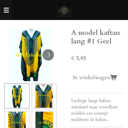
Ga
direct
naar
de
A model kaftan
hoofdinhoud
lang #1 Geel
€ 5,95
In winkelwagen
Luchtige lange kaftan,
standaard maat verstelbaar
middels een touwtje
middenin de kaftan.