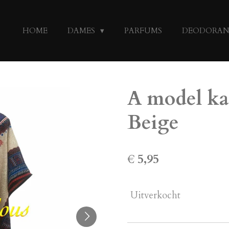
HOME
DAMES
PARFUMS
DEODORA
A model ka
Beige
€ 5,95
Uitverkocht