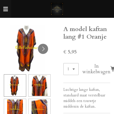
Ga
direct
naar
de
A model kaftan
hoofdinhoud
lang #1 Oranje
€ 5,95
In
winkelwagen
Luchtige lange kaftan,
standaard maat verstelbaar
middels een touwtje
middenin de kaftan.