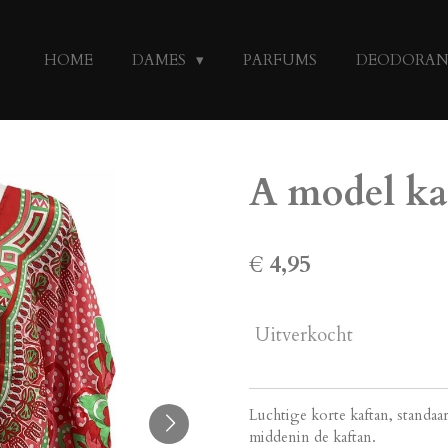
HOME
DAMES
PARFUMS
DEODORA
A model ka
€ 4,95
Uitverkocht
Luchtige korte kaftan, standaa
middenin de kaftan.