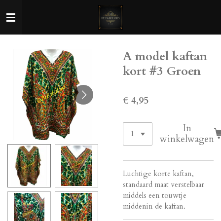
Ga
direct
naar
de
A model kaftan
hoofdinhoud
kort #3 Groen
€ 4,95
In
winkelwagen
Luchtige korte kaftan,
standaard maat verstelbaar
middels een touwtje
middenin de kaftan.