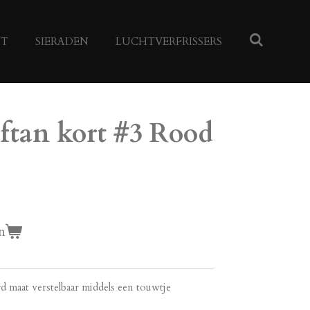
NT
SIERADEN
LUCHTVERFRISSERS
ftan kort #3 Rood
n
rd maat verstelbaar middels een touwtje