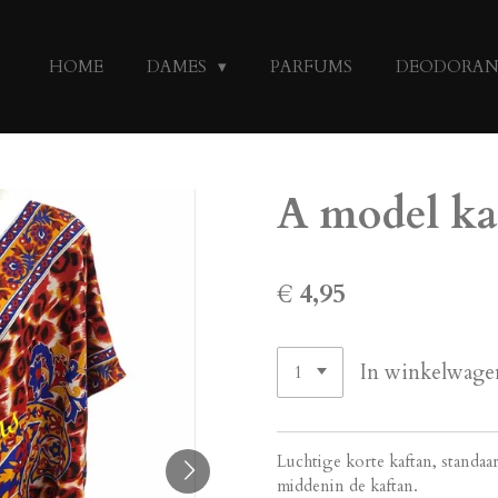
HOME
DAMES
PARFUMS
DEODORA
A model ka
€ 4,95
In winkelwage
Luchtige korte kaftan, standaa
middenin de kaftan.