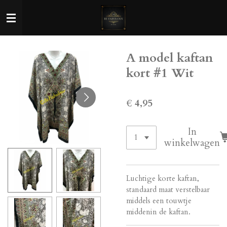
Ga
direct
naar
de
A model kaftan
hoofdinhoud
kort #1 Wit
€ 4,95
In
winkelwagen
Luchtige korte kaftan,
standaard maat verstelbaar
middels een touwtje
middenin de kaftan.