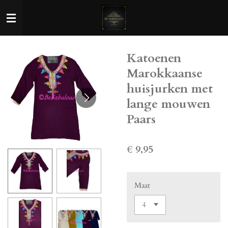
Ga
direct
naar
de
Katoenen
hoofdinhoud
Marokkaanse
huisjurken met
lange mouwen
Paars
€ 9,95
Maat