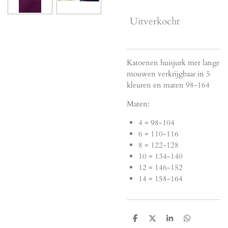
Uitverkocht
Katoenen huisjurk met lange
mouwen verkrijgbaar in 5
kleuren en maten 98-164
Maten:
4 = 98-104
6 = 110-116
8 = 122-128
10 = 134-140
12 = 146-152
14 = 158-164
D
D
S
D