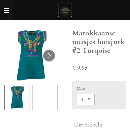
Ga
direct
naar
de
Marokkaanse
hoofdinhoud
meisjes huisjurk
#2 Turqoise
€ 9,95
Maat
Uitverkocht