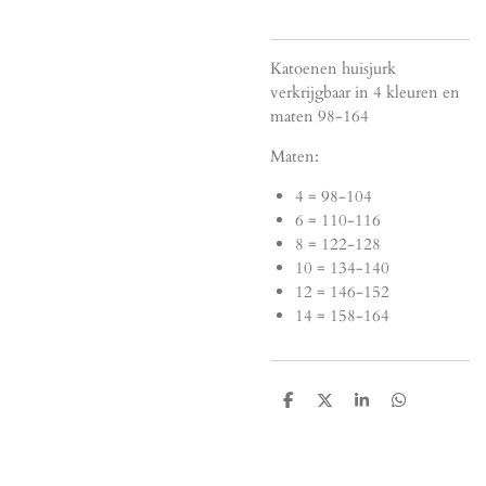
Katoenen huisjurk
verkrijgbaar in 4 kleuren en
maten 98-164
Maten:
4 = 98-104
6 = 110-116
8 = 122-128
10 = 134-140
12 = 146-152
14 = 158-164
D
D
S
D
e
e
h
e
l
e
a
l
e
l
r
e
n
e
n