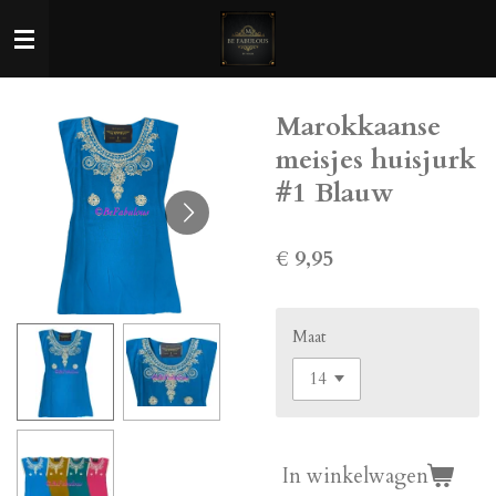
Ga
direct
naar
de
Marokkaanse
hoofdinhoud
meisjes huisjurk
#1 Blauw
€ 9,95
Maat
In winkelwagen