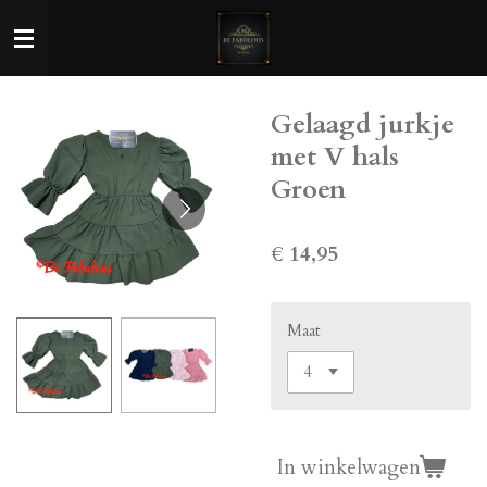
Ga
direct
naar
de
Gelaagd jurkje
hoofdinhoud
met V hals
Groen
€ 14,95
Maat
In winkelwagen