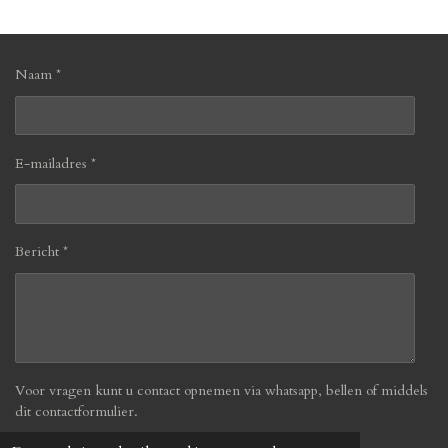
n
e
n
Naam *
E-mailadres *
Bericht *
Voor vragen kunt u contact opnemen via whatsapp, bellen of middels
dit contactformulier.