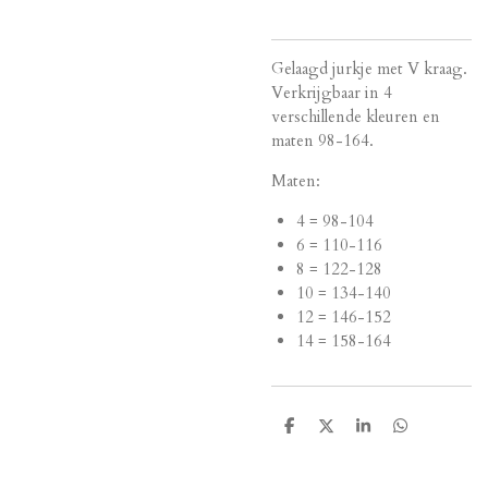
Gelaagd jurkje met V kraag.
Verkrijgbaar in 4
verschillende kleuren en
maten 98-164.
Maten:
4 = 98-104
6 = 110-116
8 = 122-128
10 = 134-140
12 = 146-152
14 = 158-164
D
D
S
D
e
e
h
e
l
e
a
l
e
l
r
e