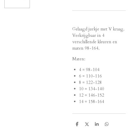
Gelaagd jurkje met V kraag.
Verkrijgbaar in 4
verschillende kleuren en
maten 98-164.
Maten:
4 = 98-104
6 = 110-116
8 = 122-128
10 = 134-140
12 = 146-152
14 = 158-164
D
D
S
D
e
e
h
e