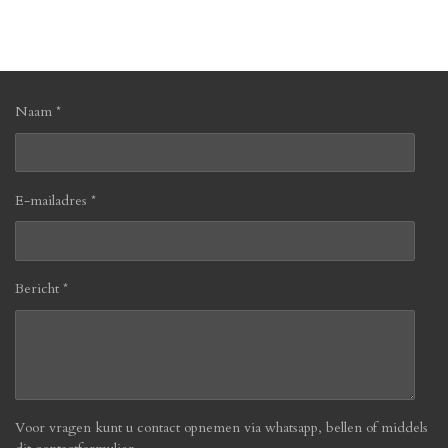
l
e
a
l
e
l
r
e
n
e
n
Naam *
E-mailadres *
Bericht *
Voor vragen kunt u contact opnemen via whatsapp, bellen of middels