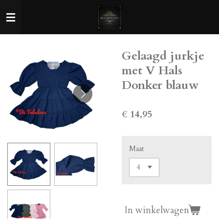
Ga
direct
naar
de
Gelaagd jurkje
hoofdinhoud
met V Hals
Donker blauw
€ 14,95
Maat
In winkelwagen