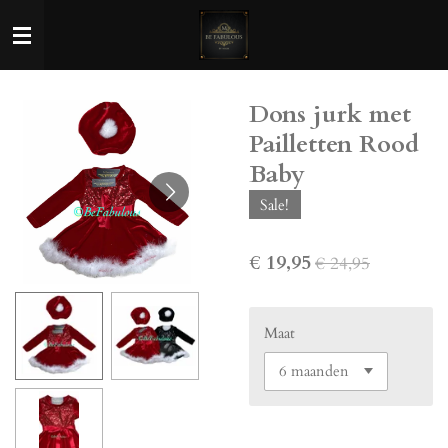
Ga
direct
naar
de
Dons jurk met
hoofdinhoud
Pailletten Rood
Baby
Sale!
€ 19,95
€ 24,95
Maat