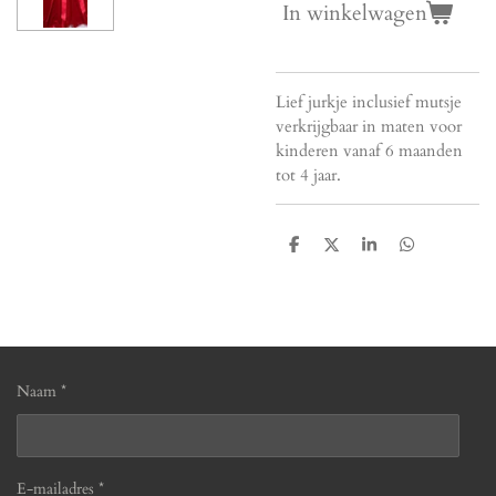
In winkelwagen
Lief jurkje inclusief mutsje
verkrijgbaar in maten voor
kinderen vanaf 6 maanden
tot 4 jaar.
D
D
S
D
e
e
h
e
l
e
a
l
e
l
r
e
n
e
n
Naam *
E-mailadres *