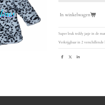
In winkelwagen
Super leuk teddy jasje in de ma
Verkrijgbaar in 2 verschillende
D
D
S
e
e
h
l
e
a
e
l
r
n
e