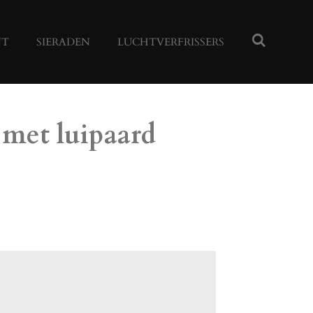
NT
SIERADEN
LUCHTVERFRISSERS
 met luipaard