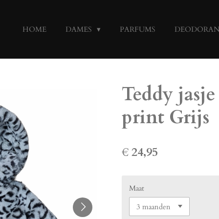
HOME
DAMES
PARFUMS
DEODORA
Teddy jasje
print Grijs
€ 24,95
Maat