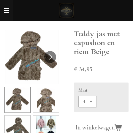
Ga
direct
naar
de
Teddy jas met
hoofdinhoud
capushon en
riem Beige
€ 34,95
Maat
In winkelwagen