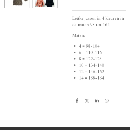
Leuke jassen in 4 kleuren in
de maten 98 tot 164
Maten:
4 = 98-104
6 = 110-116
8 = 122-128
10 = 134-140
12 = 146-152
14 = 158-164
D
D
S
D
e
e
h
e
l
e
a
l
e
l
r
e
n
e
n