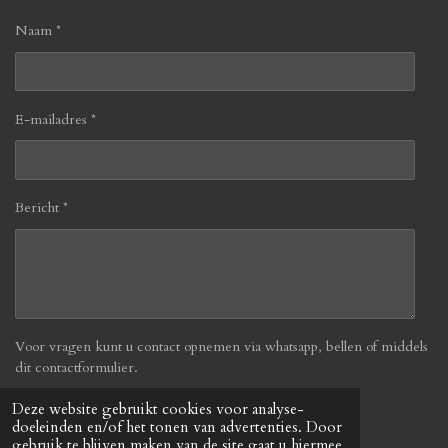
Naam *
E-mailadres *
Bericht *
Voor vragen kunt u contact opnemen via whatsapp, bellen of middels
dit contactformulier.
Deze website gebruikt cookies voor analyse-
Verzenden
doeleinden en/of het tonen van advertenties. Door
gebruik te blijven maken van de site gaat u hiermee