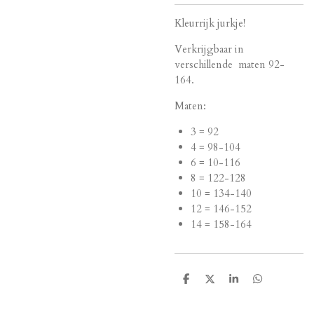
Kleurrijk jurkje!
Verkrijgbaar in
verschillende maten 92-
164.
Maten:
3 = 92
4 = 98-104
6 = 10-116
8 = 122-128
10 = 134-140
12 = 146-152
14 = 158-164
D
D
S
D
e
e
h
e
l
e
a
l
e
l
r
e