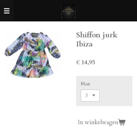
Ga
direct
naar
de
Shiffon jurk
hoofdinhoud
Ibiza
€ 14,95
Maat
In winkelwagen