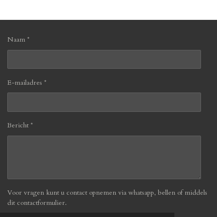
n
e
n
Naam *
E-mailadres *
Bericht *
Voor vragen kunt u contact opnemen via whatsapp, bellen of middels
dit contactformulier.