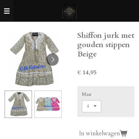
Ga
direct
naar
de
Shiffon jurk met
hoofdinhoud
gouden stippen
Beige
€ 14,95
Maat
In winkelwagen