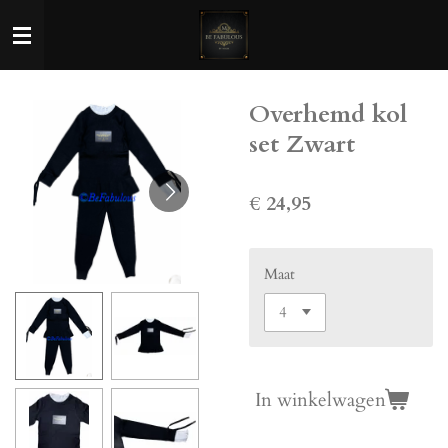
Ga
direct
naar
de
Overhemd kol
hoofdinhoud
set Zwart
€ 24,95
Maat
In winkelwagen