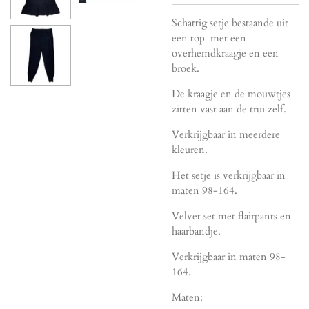
Schattig setje bestaande uit
een top met een
overhemdkraagje en een
broek.
De kraagje en de mouwtjes
zitten vast aan de trui zelf.
Verkrijgbaar in meerdere
kleuren.
Het setje is verkrijgbaar in
maten 98-164.
Velvet set met flairpants en
haarbandje.
Verkrijgbaar in maten 98-
164.
Maten: