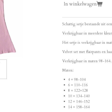
In winkelwagen
Schattig setje bestaande uit een
Verkrijgbaar in meerdere kleu
Het setje is verkrijgbaar in m
Velvet set met flairpants en ha
Verkrijgbaar in maten 98-164
Maten:
4 = 98-104
6 = 110-116
8 = 122=128
10 = 134-140
12 = 146-152
14 = 158-164