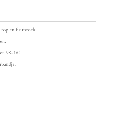
 top en flairbroek.
ren.
aten 98-164.
arbandje.
.