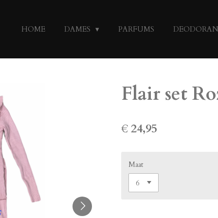
HOME
DAMES
PARFUMS
DEODORA
Flair set Ro
€ 24,95
Maat