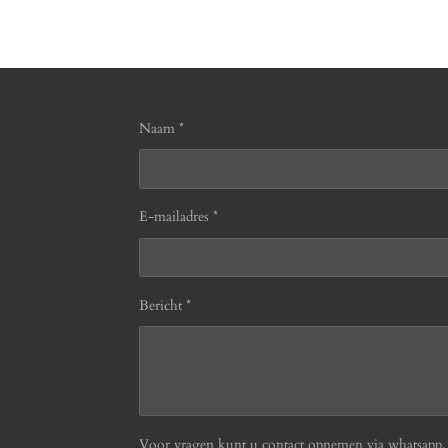
Naam *
E-mailadres *
Bericht *
Voor vragen kunt u contact opnemen via whatsapp, b