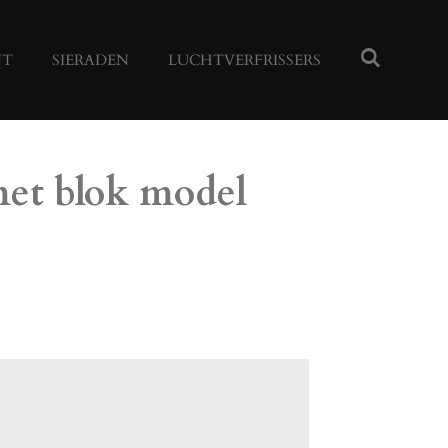
NT
SIERADEN
LUCHTVERFRISSERS
met blok model