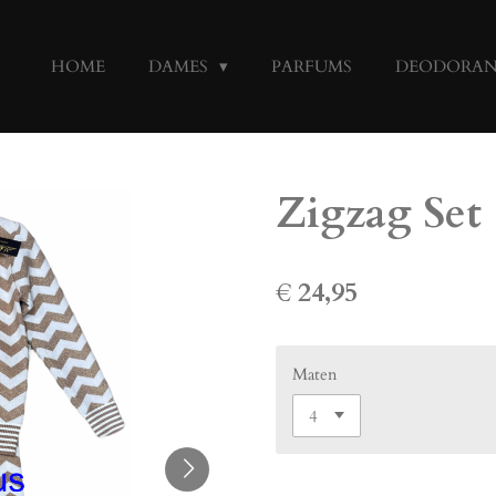
HOME
DAMES
PARFUMS
DEODORA
Zigzag Set
€ 24,95
Maten