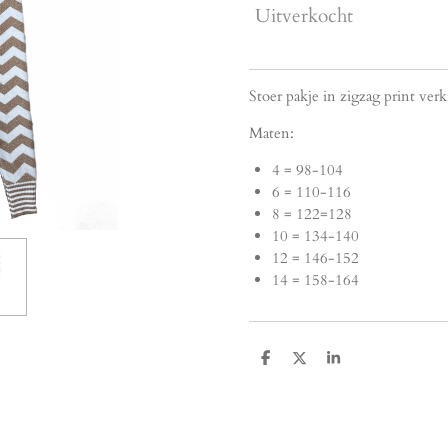
Uitverkocht
Stoer pakje in zigzag print ver
Maten:
4 = 98-104
6 = 110-116
8 = 122=128
10 = 134-140
12 = 146-152
14 = 158-164
D
D
S
e
e
h
l
e
a
e
l
r
n
e