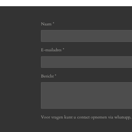
Naam *
E-mailadres *
Bericht *
Voor vragen kunt u contact opnemen via whatsapp, b