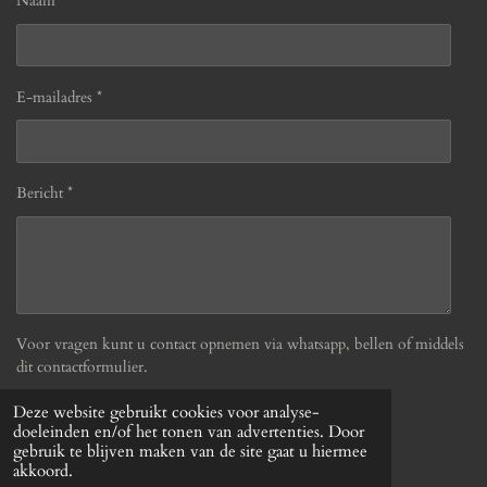
Naam *
E-mailadres *
Bericht *
Voor vragen kunt u contact opnemen via whatsapp, bellen of middels
dit contactformulier.
Deze website gebruikt cookies voor analyse-
Verzenden
doeleinden en/of het tonen van advertenties. Door
gebruik te blijven maken van de site gaat u hiermee
akkoord.
© 2019 - 2026 Befabulous