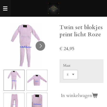
Ga
direct
naar
de
Twin set blokjes
hoofdinhoud
print licht Roze
€ 24,95
Maat
In winkelwagen