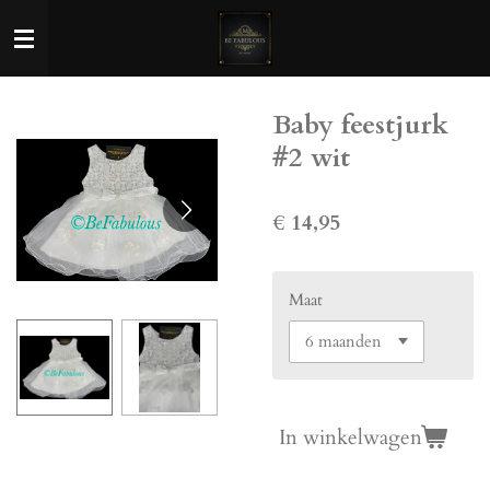
Ga
direct
naar
de
Baby feestjurk
hoofdinhoud
#2 wit
€ 14,95
Maat
In winkelwagen