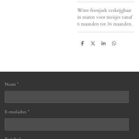
Witte feestjurk verkrijgbaar
in maten voor meisjes vanaf
6 maanden tot 36 maanden.
D
D
S
D
e
e
h
e
l
e
a
l
e
l
r
e
n
e
n
Naam *
E-mailadres *