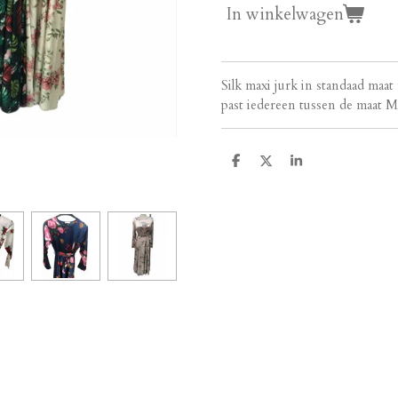
In winkelwagen
Silk maxi jurk in standaad maat
past iedereen tussen de maat 
D
D
S
e
e
h
l
e
a
e
l
r
n
e