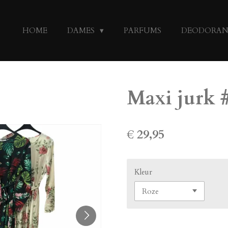
HOME
DAMES
PARFUMS
DEODORA
Maxi jurk 
€ 29,95
Kleur