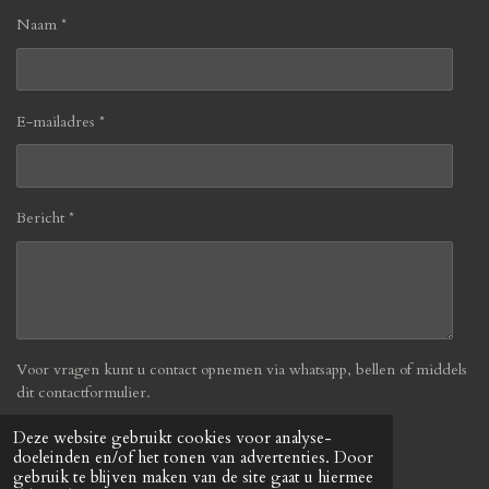
Naam *
E-mailadres *
Bericht *
Voor vragen kunt u contact opnemen via whatsapp, bellen of middels
dit contactformulier.
Deze website gebruikt cookies voor analyse-
Verzenden
doeleinden en/of het tonen van advertenties. Door
gebruik te blijven maken van de site gaat u hiermee