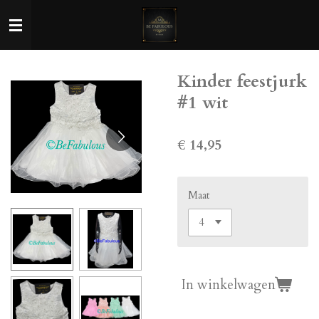
Ga
direct
naar
de
Kinder feestjurk
hoofdinhoud
#1 wit
€ 14,95
Maat
In winkelwagen