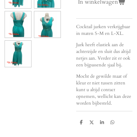
In winkelwagen
Cocktail jurken verkrijgbaar
in maten S-M en L-XL.
Jurk heeft elastiek aan de
achterzijde en sluit dus altijd
netjes aan. Verder zit er ook
een bijpassende sjaal bij.
Mocht de gewilde maat of
kleur er niet tussen zitten
kunt u altijd contact
opnemen, wellicht kan deze
worden bijbesteld.
D
D
S
D
e
e
h
e
l
e
a
l