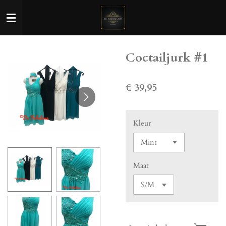
Ga
direct
naar
de
Coctailjurk #1
hoofdinhoud
€ 39,95
Kleur
Maat