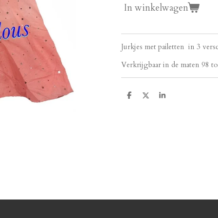
In winkelwagen
Jurkjes met pailetten in 3 vers
Verkrijgbaar in de maten 98 to
D
D
S
e
e
h
l
e
a
e
l
r
n
e