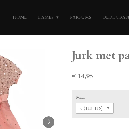
HOME
DAMES
PARFUMS
DEODORA
Jurk met pa
€ 14,95
Maat